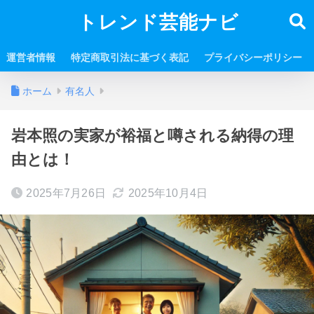
トレンド芸能ナビ
運営者情報
特定商取引法に基づく表記
プライバシーポリシー
ホーム
有名人
岩本照の実家が裕福と噂される納得の理
由とは！
2025年7月26日
2025年10月4日