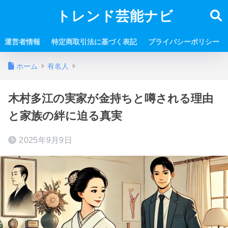
トレンド芸能ナビ
運営者情報
特定商取引法に基づく表記
プライバシーポリシー
ホーム
有名人
木村多江の実家が金持ちと噂される理由
と家族の絆に迫る真実
2025年9月9日