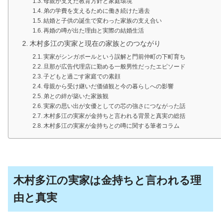
母親が支えた教育方針と家庭環境
弟の学費を支えるために働き続けた過去
結婚と子供の誕生で変わった家族の支え合い
再婚の噂が出た理由と実際の結婚生活
木村多江の実家と現在の家族とのつながり
実家がシンガポールという誤解と門前仲町の下町育ち
旦那が広告代理店に勤める一般男性だったエピソード
子どもと過ごす家庭での素顔
母親から受け継いだ価値観と今の暮らしへの影響
弟との絆が築いた家族観
実家の思い出が女優としての芯の強さにつながった話
木村多江の実家が金持ちと言われる背景と真実の総括
木村多江の実家が金持ちとの噂に関する筆者コラム
木村多江の実家は金持ちと言われる理
由と真実