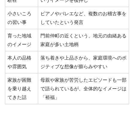
駐在
いうイメージを後押し
小さいころ
ピアノやバレエなど、複数のお稽古事を
の習い事
していたという発言
育った地域
門前仲町の近くという、地元の由緒ある
のイメージ
家庭が多い土地柄
本人の品格
落ち着きや上品さから、家庭環境へのポ
や雰囲気
ジティブな想像が膨らみやすい
家族が困難
母親や家族が苦労したエピソードも一部
を乗り越え
で語られているが、全体的なイメージは
てきた話
「裕福」