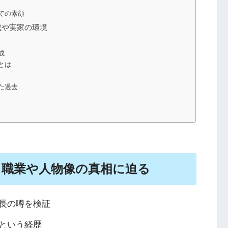
ての素顔
成や実家の環境
成
とは
た過去
？職業や人物像の真相に迫る
長の噂を検証
という経歴