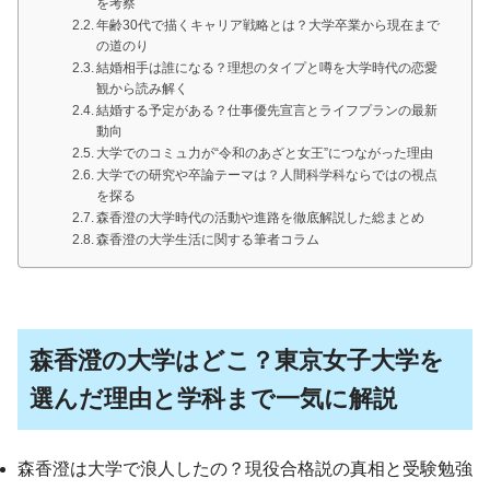
を考察
年齢30代で描くキャリア戦略とは？大学卒業から現在まで
の道のり
結婚相手は誰になる？理想のタイプと噂を大学時代の恋愛
観から読み解く
結婚する予定がある？仕事優先宣言とライフプランの最新
動向
大学でのコミュ力が“令和のあざと女王”につながった理由
大学での研究や卒論テーマは？人間科学科ならではの視点
を探る
森香澄の大学時代の活動や進路を徹底解説した総まとめ
森香澄の大学生活に関する筆者コラム
森香澄の大学はどこ？東京女子大学を
選んだ理由と学科まで一気に解説
森香澄は大学で浪人したの？現役合格説の真相と受験勉強