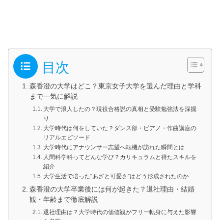
目次
森香澄の大学はどこ？東京女子大学を選んだ理由と学科
まで一気に解説
大学で浪人したの？現役合格説の真相と受験勉強法を深掘
り
大学時代は何をしていた？ダンス部・ピアノ・作曲講座の
リアルエピソード
大学時代にアナウンサー志望へ転機が訪れた瞬間とは
人間科学科ってどんな学び？カリキュラムと得たスキルを
紹介
大学生活で培った“あざと可愛さ”はどう形成されたのか
森香澄の大学卒業後には何が起きた？退社理由・結婚
観・年齢まで徹底解説
退社理由は？大学時代の価値観がフリー転身に与えた影響