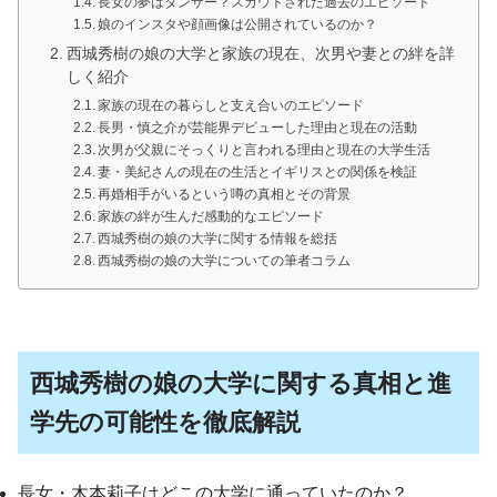
長女の夢はダンサー？スカウトされた過去のエピソード
娘のインスタや顔画像は公開されているのか？
西城秀樹の娘の大学と家族の現在、次男や妻との絆を詳
しく紹介
家族の現在の暮らしと支え合いのエピソード
長男・慎之介が芸能界デビューした理由と現在の活動
次男が父親にそっくりと言われる理由と現在の大学生活
妻・美紀さんの現在の生活とイギリスとの関係を検証
再婚相手がいるという噂の真相とその背景
家族の絆が生んだ感動的なエピソード
西城秀樹の娘の大学に関する情報を総括
西城秀樹の娘の大学についての筆者コラム
西城秀樹の娘の大学に関する真相と進
学先の可能性を徹底解説
長女・木本莉子はどこの大学に通っていたのか？