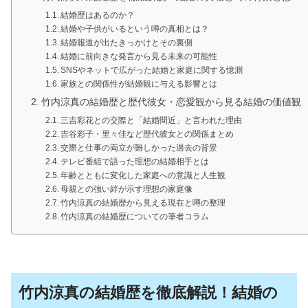
結婚歴はあるのか？
結婚や子供がいるという噂の真相とは？
結婚報道が出たきっかけとその裏側
結婚に前向きな発言から見る未来の可能性
SNSやネットで広がった結婚と家庭に関する憶測
家族との関係性が結婚観に与える影響とは
竹内涼真の結婚歴と歴代彼女・恋愛観から見る結婚の価値観
三吉彩花との交際と「結婚間近」と言われた理由
吉谷彩子・里々佳など歴代彼女との関係まとめ
交際と仕事の両立が難しかった過去の背景
テレビ番組で語った理想の結婚相手とは
年齢とともに変化した家庭への意識と人生観
母親との強い絆が示す理想の家庭像
竹内涼真の結婚歴から見える現在と噂の整理
竹内涼真の結婚歴についての筆者コラム
竹内涼真の結婚歴を徹底解説！結婚の